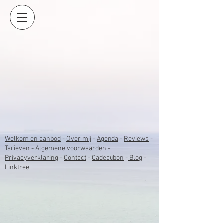
Welkom en aanbod
-
Over mij
-
Agenda
-
Reviews
-
Tarieven
-
Algemene voorwaarden
-
Privacyverklaring
-
Contact
-
Cadeaubon
-
Blog
-
Linktree