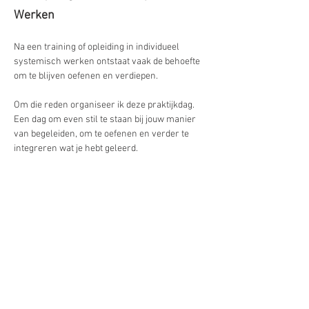
Werken
Na een training of opleiding in individueel 
systemisch werken ontstaat vaak de behoefte 
om te blijven oefenen en verdiepen.
Om die reden organiseer ik deze praktijkdag.
Een dag om even stil te staan bij jouw manier 
van begeleiden, om te oefenen en verder te 
integreren wat je hebt geleerd.
Juist in het doen en ervaren ontstaat vaak de 
echte verdieping.
Je werkt met eigen casussen en krijgt de 
ruimte om vragen uit je praktijk in te brengen.
Meer weergeven