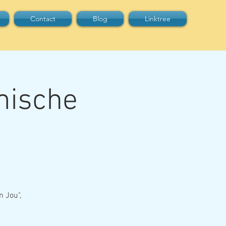
Contact
Blog
Linktree
mische
n Jou",