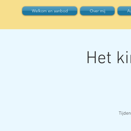
Welkom en aanbod
Over mij
A
Het k
Tijden