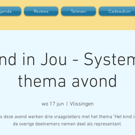
genda
Reviews
Tarieven
Cadeaubon
ind in Jou - Syste
thema avond
wo 17 jun
  |  
Vlissingen
s deze avond werken drie vraagstellers met het thema "Het kind i
de overige deelnemers nemen deel als representant.