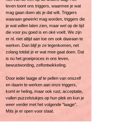
leven toont ons triggers, waarmee je wat
mag gaan doen als je dat wilt. Triggers
waaraan gewerkt mag worden, triggers die
je wat willen laten zien, maar wel op de tijd
die voor jou goed is en oké voelt. We zijn
er nl. niet altijd aan toe om ook daaraan te
werken. Dan blijf je ze tegenkomen, net
zolang totdat je er wat mee gaat doen. Dat
is nu het groeiproces in ons leven,
bewustwording, zelfontwikkeling.
Door ieder laagje af te pellen van onszelf
en daarin te werken aan onze triggers,
komt er heling, maar ook rust, acceptatie,
vallen puzzelstukjes op hun plek en kun je
weer verder met het volgende “laagje”.
Mits je er open voor staat.
Eigenlijk wil ik met dit verhaal vertellen, dat