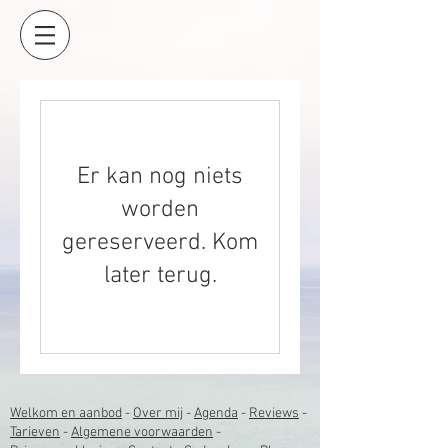
Er kan nog niets
worden
gereserveerd. Kom
later terug.
Welkom en aanbod
-
Over mij
-
Agenda
-
Reviews
-
Tarieven
-
Algemene voorwaarden
-